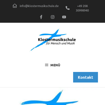
Zum
info@klostermusikschule.de
+49 208
Inhalt
30998940
springen
MENÜ
Kontakt