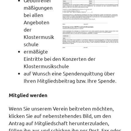
Gebührener
mäßigungen
bei allen
Angeboten
der
Klostermusik
schule
ermäßigte
Eintritte bei den Konzerten der
Klostermusikschule
auf Wunsch eine Spendenquittung über
Ihren Mitgliedsbeitrag bzw. Ihre Spende.
Mitglied werden
Wenn Sie unserem Verein beitreten möchten,
klicken Sie auf nebenstehendes Bild, um den
Antrag auf Mitgliedschaft herunterzuladen,
füllen ihn aus und schicken ihn per Post, Fax oder