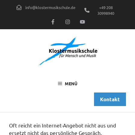
Zum
info@klostermusikschule.de
+49 208
Inhalt
30998940
springen
MENÜ
Kontakt
Oft reicht ein Internet-Angebot nicht aus und
ersetzt nicht das persönliche Gespräch.