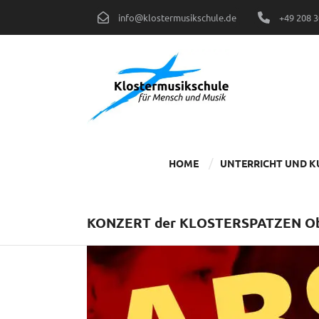
Zum
info@klostermusikschule.de
+49 208 
Inhalt
springen
HOME
UNTERRICHT UND K
KONZERT der KLOSTERSPATZEN O