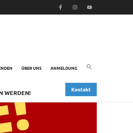
Search
for:
ENDEN
ÜBER UNS
ANMELDUNG
Search Button
Kontakt
EN WERDEN!