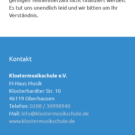
Es tut uns unendlich leid und wir bitten um Ihr
Verständnis.
Kontakt
Klostermusikschule e.V.
M-Haus Musik
Klosterhardter Str. 10
46119 Oberhausen
Telefon:
0208 / 30998940
Mail:
info@klostermusikschule.de
www.klostermusikschule.de