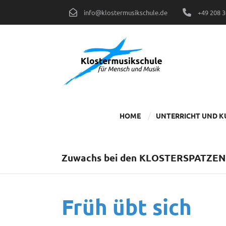
Zum
info@klostermusikschule.de
+49 208 
Inhalt
springen
HOME
UNTERRICHT UND K
Zuwachs bei den KLOSTERSPATZ
Früh übt sich