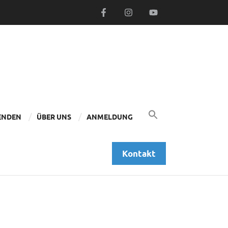
Search
for:
ENDEN
ÜBER UNS
ANMELDUNG
Search Button
Kontakt