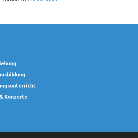
iehung
ausbildung
angsunterricht
 & Konzerte