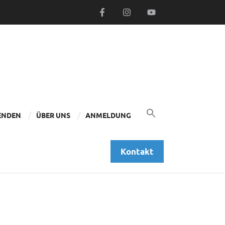
Search
for:
ENDEN
ÜBER UNS
ANMELDUNG
Search Button
Kontakt