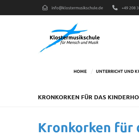
Zum
info@klostermusikschule.de
+49 208 
Inhalt
springen
HOME
UNTERRICHT UND K
KRONKORKEN FÜR DAS KINDERHO
Kronkorken für 